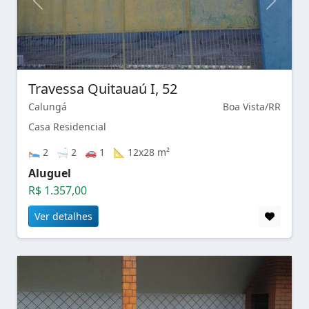
Travessa Quitauaú I, 52
Calungá
Boa Vista/RR
Casa Residencial
🛌 2 🛁 2 🚗 1 📐 12x28 m²
Aluguel
R$ 1.357,00
Ver detalhes