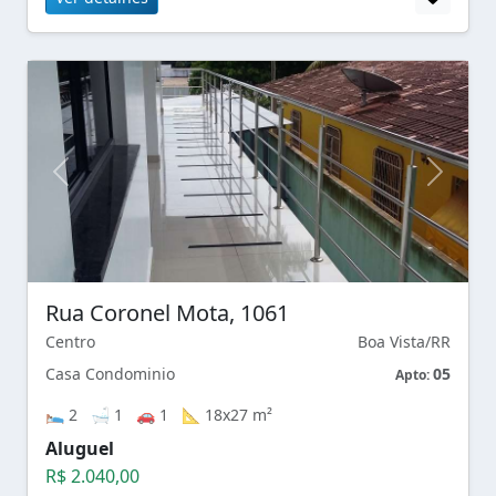
Rua Coronel Mota, 1061
Centro
Boa Vista/RR
Casa Condominio
05
Apto:
🛌 2 🛁 1 🚗 1 📐 18x27 m²
Aluguel
R$ 2.040,00