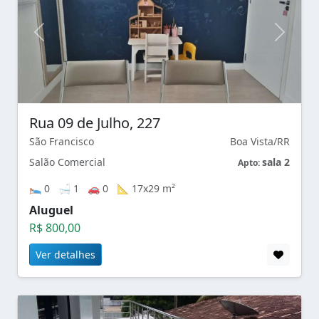
Rua 09 de Julho, 227
São Francisco
Boa Vista/RR
Salão Comercial
sala 2
Apto:
🛌 0 🛁 1 🚗 0 📐 17x29 m²
Aluguel
R$ 800,00
Ver detalhes