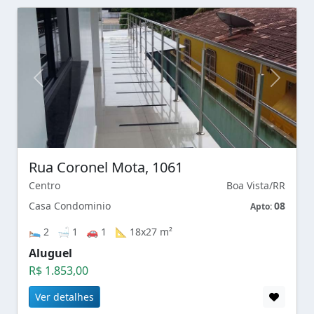
Rua Coronel Mota, 1061
Centro
Boa Vista/RR
Casa Condominio
08
Apto:
🛌 2 🛁 1 🚗 1 📐 18x27 m²
Aluguel
R$ 1.853,00
Ver detalhes