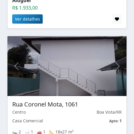
Aluguel
R$ 1.933,00
Ver detalhes
Rua Coronel Mota, 1061
Centro
Boa Vista/RR
Casa Comercial
1
Apto:
🛌 2 🛁 1 🚗 1 📐 18x27 m²