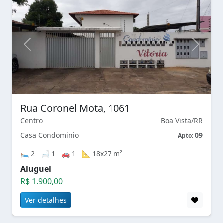
Rua Coronel Mota, 1061
Centro
Boa Vista/RR
Casa Condominio
09
Apto:
🛌 2 🛁 1 🚗 1 📐 18x27 m²
Aluguel
R$ 1.900,00
Ver detalhes