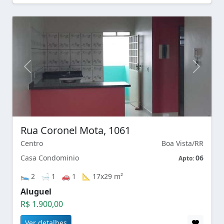
Rua Coronel Mota, 1061
Centro
Boa Vista/RR
Casa Condominio
06
Apto:
🛌 2 🛁 1 🚗 1 📐 17x29 m²
Aluguel
R$ 1.900,00
Ver detalhes