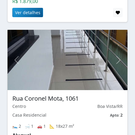
R$ 1.879,00
Ver detalhes
Rua Coronel Mota, 1061
Centro
Boa Vista/RR
Casa Residencial
2
Apto:
🛌 2 🛁 1 🚗 1 📐 18x27 m²