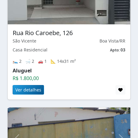
Rua Rio Caroebe, 126
São Vicente
Boa Vista/RR
Casa Residencial
03
Apto:
🛌 2 🛁 2 🚗 1 📐 14x31 m²
Aluguel
R$ 1.800,00
Ver detalhes