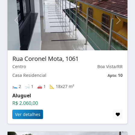
Rua Coronel Mota, 1061
Centro
Boa Vista/RR
Casa Residencial
10
Apto:
🛌 2 🛁 1 🚗 1 📐 18x27 m²
Aluguel
R$ 2.060,00
Ver detalhes