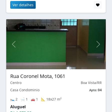
Ver detalhes
Rua Coronel Mota, 1061
Centro
Boa Vista/RR
Casa Condominio
04
Apto:
🛌 2 🛁 1 🚗 1 📐 18x27 m²
Aluguel