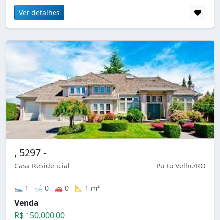
Ver detalhes
, 5297 -
Casa Residencial
Porto Velho/RO
🛌 1 🛁 0 🚗 0 📐 1 m²
Venda
R$ 150.000,00