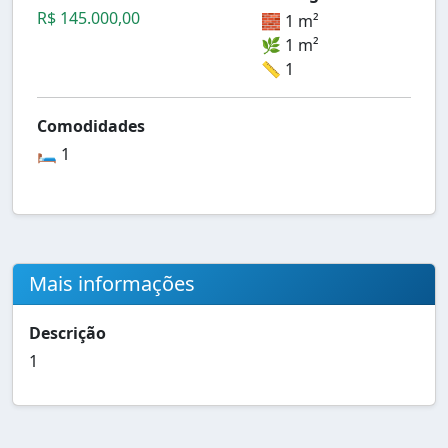
R$ 145.000,00
🧱 1 m²
🌿 1 m²
📏 1
Comodidades
🛏️ 1
Mais informações
Descrição
1