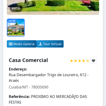
FOTO
FOTO
Modo Galeria
Tour Virtual
Casa Comercial
★★★★☆
Endereço:
Rua Desembargador Trigo de Loureiro, 612 -
Araés
Cuiabá/MT - 78005690
Referência:
PROXIMO AO MERCADÃƒO DAS
FESTAS