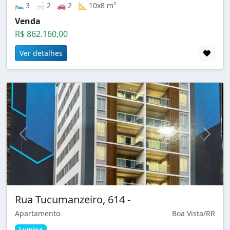
🛌 3 🛁 2 🚗 2 📐 10x8 m²
Venda
R$ 862.160,00
Ver detalhes
Rua Tucumanzeiro, 614 -
Apartamento
Boa Vista/RR
Lumina