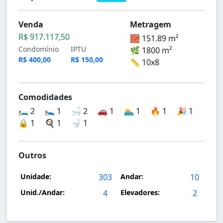
Venda
Metragem
R$ 917.117,50
🧱 151.89 m²
Condomínio
IPTU
🌿 1800 m²
R$ 400,00
R$ 150,00
📏 10x8
Comodidades
🛏️ 2
🛌 1
🛁 2
🚗 1
🏊 1
🔥 1
🎉 1
🔒 1
🍳 1
🚽 1
Outros
Unidade:
303
Andar:
10
Unid./Andar:
4
Elevadores:
2