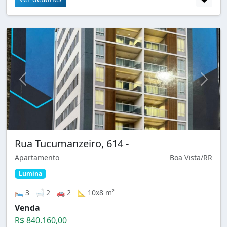
Rua Tucumanzeiro, 614 -
Apartamento
Boa Vista/RR
Lumina
🛌 3 🛁 2 🚗 2 📐 10x8 m²
Venda
R$ 840.160,00