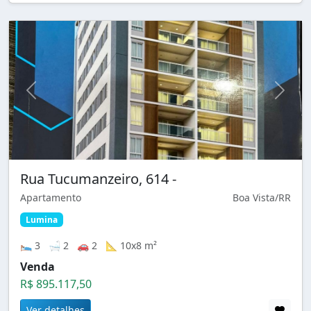
Rua Tucumanzeiro, 614 -
Apartamento
Boa Vista/RR
Lumina
🛌 3 🛁 2 🚗 2 📐 10x8 m²
Venda
R$ 895.117,50
Ver detalhes