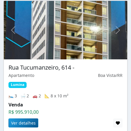
Rua Tucumanzeiro, 614 -
Apartamento
Boa Vista/RR
Lumina
🛌 3 🛁 2 🚗 2 📐 8 x 10 m²
Venda
R$ 995.910,00
Ver detalhes