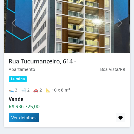
Rua Tucumanzeiro, 614 -
Apartamento
Boa Vista/RR
Lumina
🛌 3 🛁 2 🚗 2 📐 10 x 8 m²
Venda
R$ 936.725,00
Ver detalhes