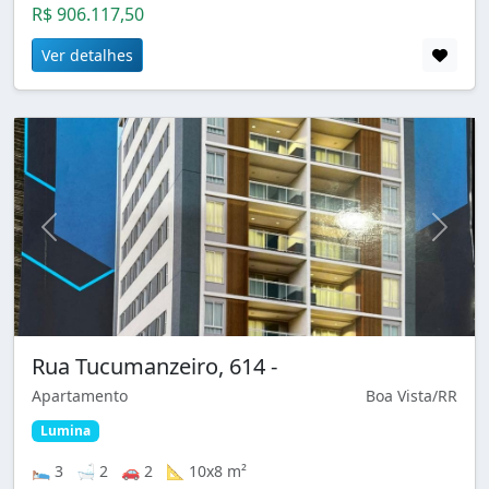
R$ 906.117,50
Ver detalhes
Rua Tucumanzeiro, 614 -
Apartamento
Boa Vista/RR
Lumina
🛌 3 🛁 2 🚗 2 📐 10x8 m²