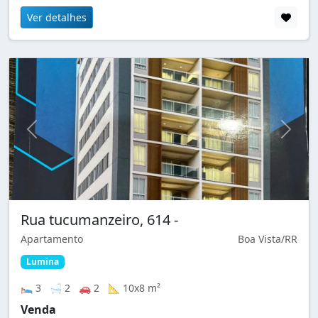
Ver detalhes
Rua tucumanzeiro, 614 -
Apartamento
Boa Vista/RR
Lumina
🛌 3 🛁 2 🚗 2 📐 10x8 m²
Venda