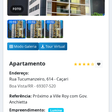
FOTO
FOTO
FOTO
FOTO
Modo Galeria
Tour Virtual
Apartamento
★★★★☆
Endereço:
Rua Tucumanzeiro, 614 - Caçari
Boa Vista/RR - 69307-520
Referência:
Próximo a Ville Roy com Gov.
Anchietta
Empreendimento:
Lumina