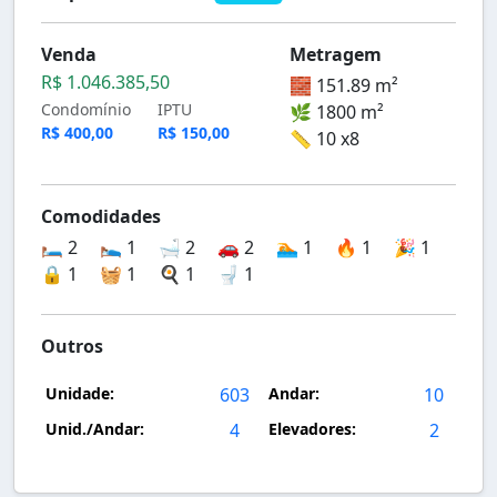
Venda
Metragem
R$ 1.046.385,50
🧱 151.89 m²
Condomínio
IPTU
🌿 1800 m²
R$ 400,00
R$ 150,00
📏 10 x8
Comodidades
🛏️ 2
🛌 1
🛁 2
🚗 2
🏊 1
🔥 1
🎉 1
🔒 1
🧺 1
🍳 1
🚽 1
Outros
Unidade:
603
Andar:
10
Unid./Andar:
4
Elevadores:
2