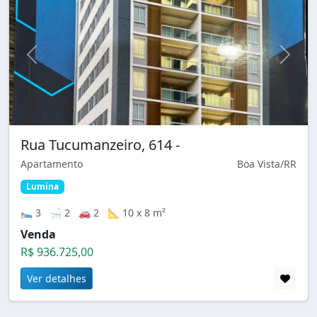
Rua Tucumanzeiro, 614 -
Apartamento
Boa Vista/RR
Lumina
🛌 3 🛁 2 🚗 2 📐 10 x 8 m²
Venda
R$ 936.725,00
Ver detalhes