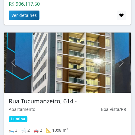
R$ 906.117,50
Ver detalhes
Rua Tucumanzeiro, 614 -
Apartamento
Boa Vista/RR
Lumina
🛌 3 🛁 2 🚗 2 📐 10x8 m²