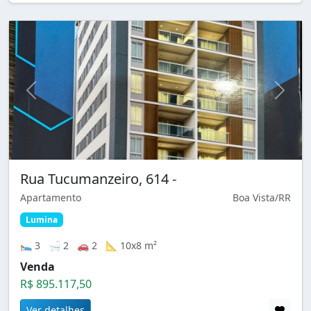
Rua Tucumanzeiro, 614 -
Apartamento
Boa Vista/RR
Lumina
🛌 3 🛁 2 🚗 2 📐 10x8 m²
Venda
R$ 895.117,50
Ver detalhes