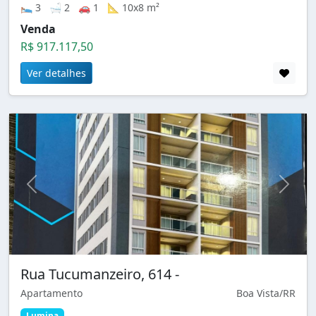
🛌 3 🛁 2 🚗 1 📐 10x8 m²
Venda
R$ 917.117,50
Ver detalhes
Rua Tucumanzeiro, 614 -
Apartamento
Boa Vista/RR
Lumina