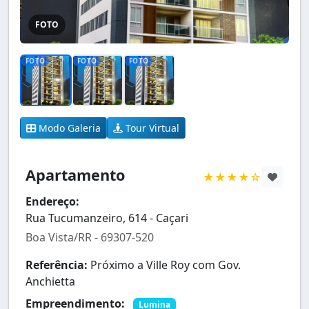
FOTO
FOTO
FOTO
FOTO
Modo Galeria
Tour Virtual
Apartamento
★★★★☆
Endereço:
Rua Tucumanzeiro, 614 - Caçari
Boa Vista/RR - 69307-520
Referência:
Próximo a Ville Roy com Gov.
Anchietta
Empreendimento:
Lumina