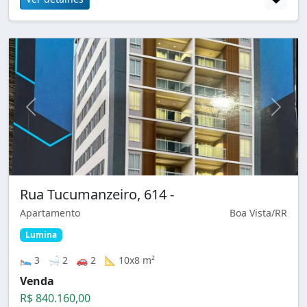
Rua Tucumanzeiro, 614 -
Apartamento
Boa Vista/RR
Lumina
🛌 3 🛁 2 🚗 2 📐 10x8 m²
Venda
R$ 840.160,00