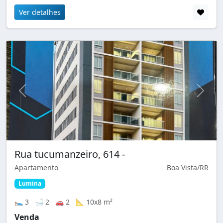
Ver detalhes
Rua tucumanzeiro, 614 -
Apartamento
Boa Vista/RR
Lumina
🛌 3 🛁 2 🚗 2 📐 10x8 m²
Venda