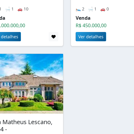
1 🛁 1 🚗 10
🛌 2 🛁 1 🚗 0
da
Venda
.000.000,00
R$ 450.000,00
 detalhes
Ver detalhes
 Matheus Lescano,
4 -