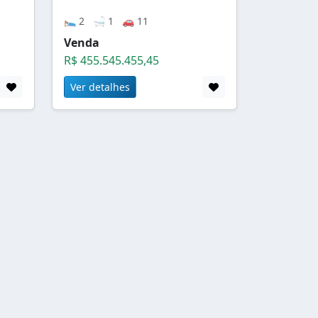
🛌 2 🛁 1 🚗 11
Venda
R$ 455.545.455,45
Ver detalhes