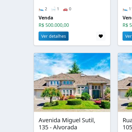
🛌 2 🛁 1 🚗 0
🛌 1
Venda
Ven
R$ 500.000,00
R$ 5
Ver detalhes
Ver
Avenida Miguel Sutil,
Rua
135 - Alvorada
105