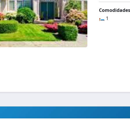
Comodidade
🛏️ 1