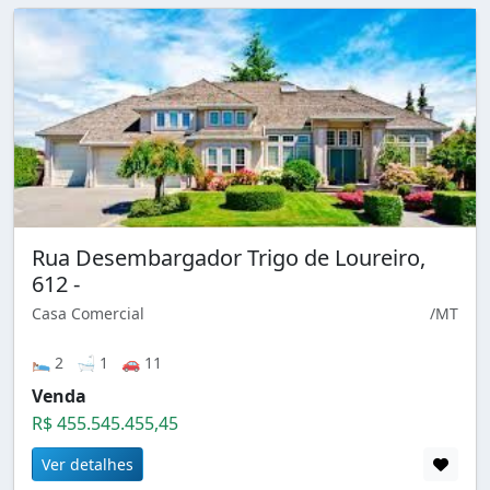
Rua Desembargador Trigo de Loureiro,
612 -
Casa Comercial
/MT
🛌 2 🛁 1 🚗 11
Venda
R$ 455.545.455,45
Ver detalhes