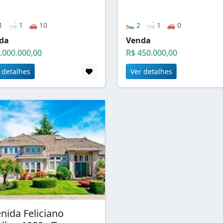
1 🛁 1 🚗 10
🛌 2 🛁 1 🚗 0
da
Venda
.000.000,00
R$ 450.000,00
 detalhes
Ver detalhes
nida Feliciano