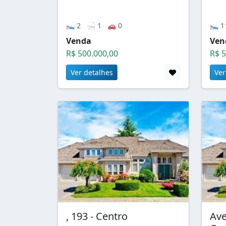
🛌 2 🛁 1 🚗 0
🛌 1
Venda
Ven
R$ 500.000,00
R$ 5
Ver detalhes
Ver
, 193 - Centro
Ave