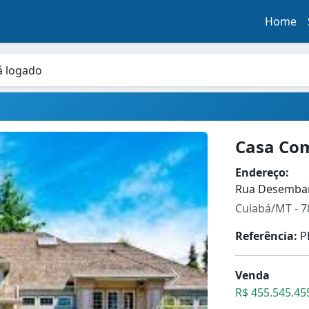
Home
á logado
Casa Com
Endereço:
Rua Desembarg
Cuiabá/MT - 
Referência:
P
Venda
R$ 455.545.45