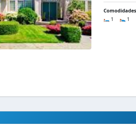
Comodidade
🛏️ 1
🛌 1