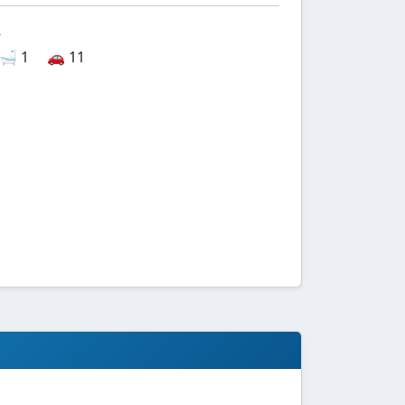
s
🛁 1
🚗 11