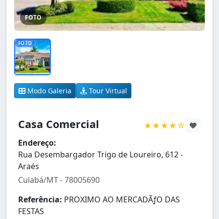
FOTO
FOTO
Modo Galeria
Tour Virtual
Casa Comercial
★★★★☆
Endereço:
Rua Desembargador Trigo de Loureiro, 612 -
Araés
Cuiabá/MT - 78005690
Referência:
PROXIMO AO MERCADÃƒO DAS
FESTAS