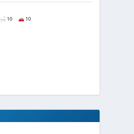
s
🛁 10
🚗 10