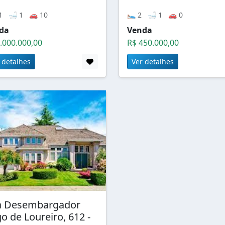
1 🛁 1 🚗 10
🛌 2 🛁 1 🚗 0
da
Venda
.000.000,00
R$ 450.000,00
 detalhes
Ver detalhes
a Desembargador
go de Loureiro, 612 -