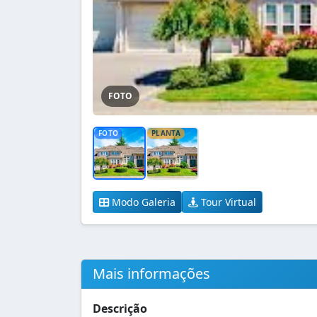
FOTO
FOTO
PLANTA
Modo Galeria
Tour Virtual
Mais informações
Descrição