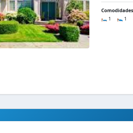
Comodidade
🛏️ 1
🛌 1
PLANTA