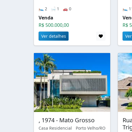
🛌 2 🛁 1 🚗 0
🛌 1
Venda
Ven
R$ 500.000,00
R$ 5
Ver detalhes
Ver
, 1974 - Mato Grosso
Ru
Tri
Casa Residencial
Porto Velho/RO